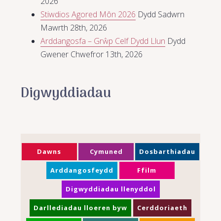
2026
Stiwdios Agored Môn 2026
Dydd Sadwrn
Mawrth 28th, 2026
Arddangosfa – Grŵp Celf Dydd Llun
Dydd
Gwener Chwefror 13th, 2026
Digwyddiadau
Dawns
Cymuned
Dosbarthiadau
Arddangosfeydd
Ffilm
Digwyddiadau llenyddol
Darllediadau lloeren byw
Cerddoriaeth