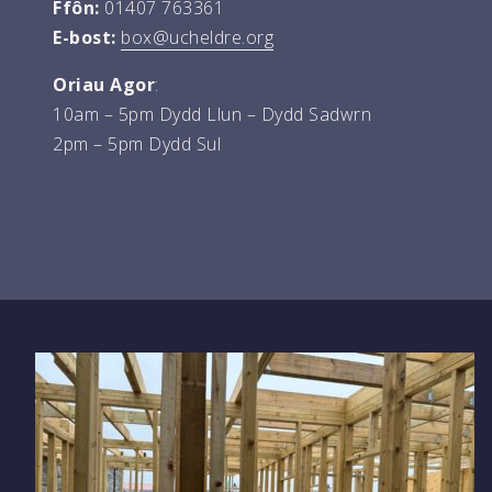
Ffôn:
01407 763361
E-bost:
box@ucheldre.org
Oriau Agor
:
10am – 5pm Dydd Llun – Dydd Sadwrn
2pm – 5pm Dydd Sul