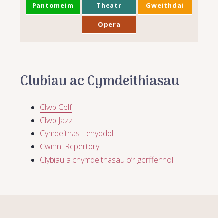
Pantomeim
Theatr
Gweithdai
Opera
Clubiau ac Cymdeithiasau
Clwb Celf
Clwb Jazz
Cymdeithas Lenyddol
Cwmni Repertory
Clybiau a chymdeithasau o’r gorffennol