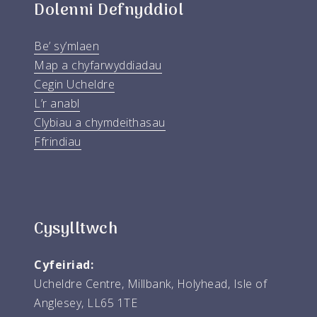
Dolenni Defnyddiol
Be’ sy’mlaen
Map a chyfarwyddiadau
Cegin Ucheldre
L’r anabl
Clybiau a chymdeithasau
Ffrindiau
Cysylltwch
Cyfeiriad:
Ucheldre Centre, Millbank, Holyhead, Isle of
Anglesey, LL65 1TE