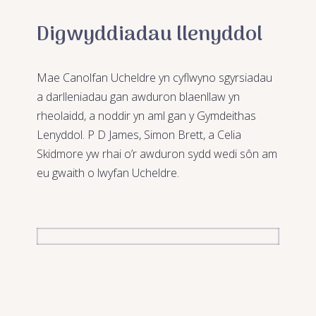
Digwyddiadau llenyddol
Mae Canolfan Ucheldre yn cyflwyno sgyrsiadau
a darlleniadau gan awduron blaenllaw yn
rheolaidd, a noddir yn aml gan y Gymdeithas
Lenyddol. P D James, Simon Brett, a Celia
Skidmore yw rhai o’r awduron sydd wedi s
ô
n am
eu gwaith o lwyfan Ucheldre.