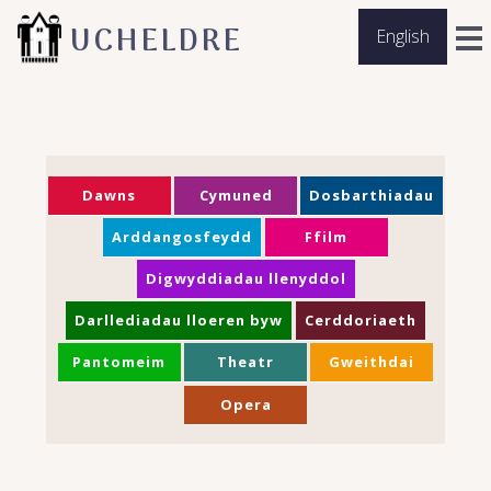
UCHELDRE
English
Dawns
Cymuned
Dosbarthiadau
Arddangosfeydd
Ffilm
Digwyddiadau llenyddol
Darllediadau lloeren byw
Cerddoriaeth
Pantomeim
Theatr
Gweithdai
Opera