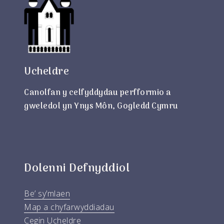
Ucheldre
Canolfan y celfyddydau perfformio a
gweledol yn Ynys Môn, Gogledd Cymru
Dolenni Defnyddiol
Be’ sy’mlaen
Map a chyfarwyddiadau
Cegin Ucheldre