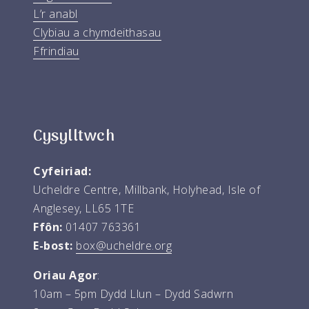
L’r anabl
Clybiau a chymdeithasau
Ffrindiau
Cysylltwch
Cyfeiriad:
Ucheldre Centre, Millbank, Holyhead, Isle of
Anglesey, LL65 1TE
Ffôn:
01407 763361
E-bost:
box@ucheldre.org
Oriau Agor
:
10am – 5pm Dydd Llun – Dydd Sadwrn