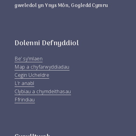
gweledol yn Ynys Môn, Gogledd Cymru
Dolenni Defnyddiol
Be’ sy’mlaen
Map a chyfarwyddiadau
Cegin Ucheldre
L’r anabl
Clybiau a chymdeithasau
Ffrindiau