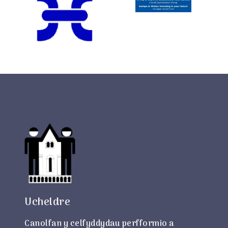
Ucheldre
Canolfan y celfyddydau perfformio a