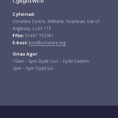
Cysylltwch
Cyfeiriad:
Ucheldre Centre, Millbank, Holyhead, Isle of
Anglesey, LL65 1TE
Ffôn:
01407 763361
E-bost:
box@ucheldre.org
Oriau Agor
:
10am – 5pm Dydd Llun – Dydd Sadwrn
2pm – 5pm Dydd Sul