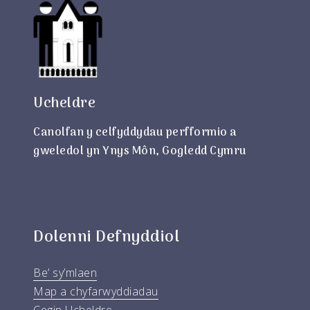
Ucheldre
Canolfan y celfyddydau perfformio a
gweledol yn Ynys Môn, Gogledd Cymru
Dolenni Defnyddiol
Be’ sy’mlaen
Map a chyfarwyddiadau
Cegin Ucheldre