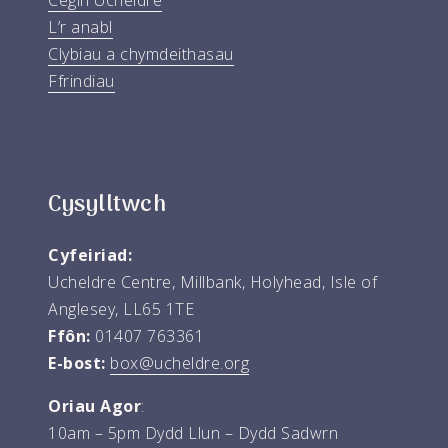
L’r anabl
Clybiau a chymdeithasau
Ffrindiau
Cysylltwch
Cyfeiriad:
Ucheldre Centre, Millbank, Holyhead, Isle of
Anglesey, LL65 1TE
Ffôn:
01407 763361
E-bost:
box@ucheldre.org
Oriau Agor
:
10am – 5pm Dydd Llun – Dydd Sadwrn