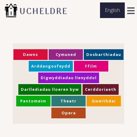
UCHELDRE
English
Dawns
Cymuned
Dosbarthiadau
Arddangosfeydd
Ffilm
Digwyddiadau llenyddol
Darllediadau lloeren byw
Cerddoriaeth
Pantomeim
Theatr
Gweithdai
Opera