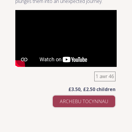
plunges them into an unexpected journey.
1 awr 46
£3.50, £2.50 children
ARCHEBU TOCYNNAU